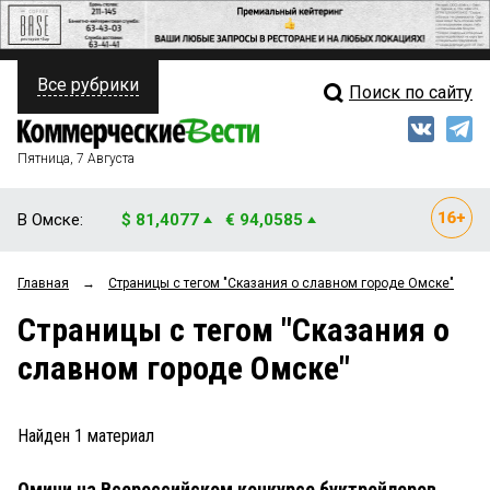
Все рубрики
Поиск по сайту
ПОЛИТИКА
Свежий выпуск
Медиа
ФИНАНСЫ
Пятница, 7 Августа
Кто есть кто
НЕДВИЖИМОСТЬ
В Омске:
$ 81,4077
€ 94,0585
Интервью
БИЗНЕС
Главная
→
Страницы c тегом "Сказания о славном городе Омске"
Мнения
ОБЩЕСТВО
Страницы c тегом "Сказания о
Рейтинги
ЗАКОН
славном городе Омске"
Блоги
НОВОСТИ КОМПАНИЙ
Архив
Найден
1
материал
ПРОИСШЕСТВИЯ
Омичи на Всероссийском конкурсе буктрейлеров
СТИЛЬ ЖИЗНИ