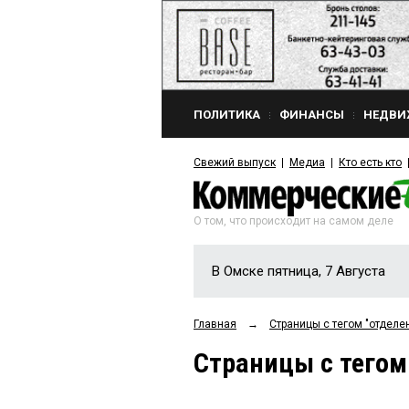
ПОЛИТИКА
ФИНАНСЫ
НЕДВИ
Свежий выпуск
Медиа
Кто есть кто
О том, что происходит на самом деле
В Омске пятница, 7 Августа
Главная
→
Страницы c тегом "отделе
Страницы c тегом