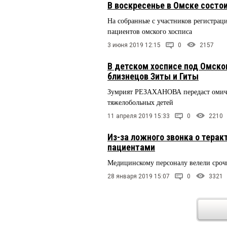
В воскресенье в Омске состо
На собранные с участников регистрац
пациентов омского хосписа
3 июня 2019 12:15
0
2157
В детском хосписе под Омско
близнецов Зиты и Гиты
Зумрият РЕЗАХАНОВА передаст омичам
тяжелобольных детей
11 апреля 2019 15:33
0
2210
Из-за ложного звонка о тера
пациентами
Медицинскому персоналу велели сроч
28 января 2019 15:07
0
3321