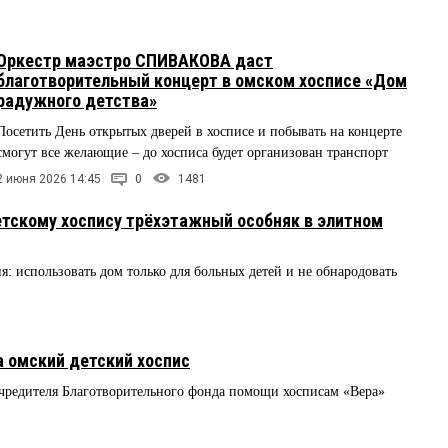
Оркестр маэстро СПИВАКОВА даст
благотворительный концерт в омском хосписе «Дом
радужного детства»
Посетить День открытых дверей в хосписе и побывать на концерте
смогут все желающие – до хосписа будет организован транспорт
2 июня 2026 14:45
0
1481
тскому хоспису трёхэтажный особняк в элитном
: использовать дом только для больных детей и не обнародовать
омский детский хоспис
учредителя Благотворительного фонда помощи хосписам «Вера»