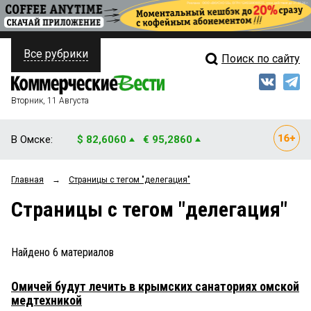
Все рубрики
Поиск по сайту
ПОЛИТИКА
Свежий выпуск
Медиа
ФИНАНСЫ
Вторник, 11 Августа
Кто есть кто
НЕДВИЖИМОСТЬ
В Омске:
$ 82,6060
€ 95,2860
Интервью
БИЗНЕС
Главная
→
Страницы c тегом "делегация"
Мнения
ОБЩЕСТВО
Страницы c тегом "делегация"
Рейтинги
ЗАКОН
Блоги
НОВОСТИ КОМПАНИЙ
Найдено
6
материалов
Архив
ПРОИСШЕСТВИЯ
Омичей будут лечить в крымских санаториях омской
медтехникой
СТИЛЬ ЖИЗНИ