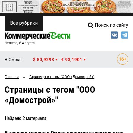
Все рубрики
Поиск по сайту
ПОЛИТИКА
Свежий выпуск
Медиа
ФИНАНСЫ
Четверг, 6 Августа
Кто есть кто
НЕДВИЖИМОСТЬ
В Омске:
$ 80,9293
€ 93,1901
Интервью
БИЗНЕС
Главная
→
Страницы c тегом "ООО «Домострой»"
Мнения
ОБЩЕСТВО
Страницы c тегом "ООО
Рейтинги
ЗАКОН
«Домострой»"
Блоги
НОВОСТИ КОМПАНИЙ
Архив
Найдено
2
материала
ПРОИСШЕСТВИЯ
В течение месяца в Омске начнется строительство
СТИЛЬ ЖИЗНИ