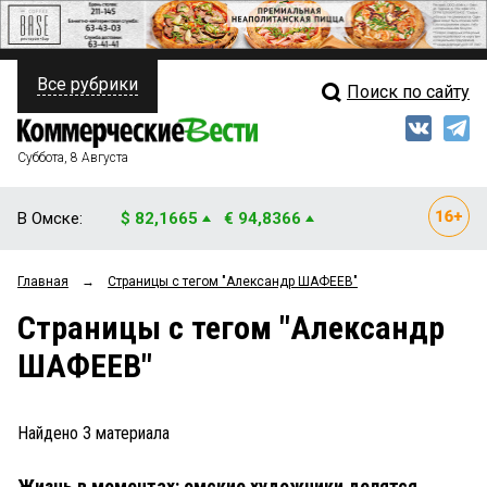
Все рубрики
Поиск по сайту
ПОЛИТИКА
Свежий выпуск
Медиа
ФИНАНСЫ
Суббота, 8 Августа
Кто есть кто
НЕДВИЖИМОСТЬ
В Омске:
$ 82,1665
€ 94,8366
Интервью
БИЗНЕС
Главная
→
Страницы c тегом "Александр ШАФЕЕВ"
Мнения
ОБЩЕСТВО
Страницы c тегом "Александр
Рейтинги
ЗАКОН
ШАФЕЕВ"
Блоги
НОВОСТИ КОМПАНИЙ
Архив
Найдено
3
материала
ПРОИСШЕСТВИЯ
Жизнь в моментах: омские художники делятся
СТИЛЬ ЖИЗНИ