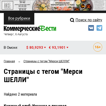
Все рубрики
Поиск по сайту
ПОЛИТИКА
Свежий выпуск
Медиа
ФИНАНСЫ
Четверг, 6 Августа
Кто есть кто
НЕДВИЖИМОСТЬ
В Омске:
$ 80,9293
€ 93,1901
Интервью
БИЗНЕС
Главная
→
Страницы c тегом "Мерси ШЕЛЛИ"
Мнения
ОБЩЕСТВО
Страницы c тегом "Мерси
Рейтинги
ЗАКОН
ШЕЛЛИ"
Блоги
НОВОСТИ КОМПАНИЙ
Архив
Найдено
2
материала
ПРОИСШЕСТВИЯ
Книжный клуб: Изнанка и лицевая
СТИЛЬ ЖИЗНИ