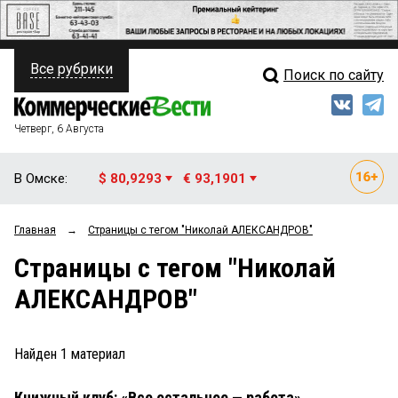
Все рубрики
Поиск по сайту
ПОЛИТИКА
Свежий выпуск
Медиа
ФИНАНСЫ
Четверг, 6 Августа
Кто есть кто
НЕДВИЖИМОСТЬ
В Омске:
$ 80,9293
€ 93,1901
Интервью
БИЗНЕС
Главная
→
Страницы c тегом "Николай АЛЕКСАНДРОВ"
Мнения
ОБЩЕСТВО
Страницы c тегом "Николай
Рейтинги
ЗАКОН
АЛЕКСАНДРОВ"
Блоги
НОВОСТИ КОМПАНИЙ
Архив
Найден
1
материал
ПРОИСШЕСТВИЯ
Книжный клуб: «Все остальное — работа»
СТИЛЬ ЖИЗНИ