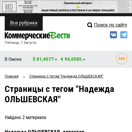
Все рубрики
Поиск по сайту
ПОЛИТИКА
Свежий выпуск
Медиа
ФИНАНСЫ
Пятница, 7 Августа
Кто есть кто
НЕДВИЖИМОСТЬ
В Омске:
$ 81,4077
€ 94,0585
Интервью
БИЗНЕС
Главная
→
Страницы c тегом "Надежда ОЛЬШЕВСКАЯ"
Мнения
ОБЩЕСТВО
Страницы c тегом "Надежда
Рейтинги
ЗАКОН
ОЛЬШЕВСКАЯ"
Блоги
НОВОСТИ КОМПАНИЙ
Архив
Найдено
2
материала
ПРОИСШЕСТВИЯ
Надежда ОЛЬШЕВСКАЯ, директор
СТИЛЬ ЖИЗНИ