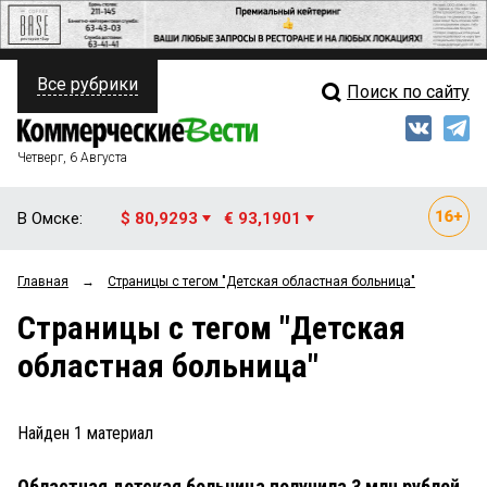
Все рубрики
Поиск по сайту
ПОЛИТИКА
Свежий выпуск
Медиа
ФИНАНСЫ
Четверг, 6 Августа
Кто есть кто
НЕДВИЖИМОСТЬ
В Омске:
$ 80,9293
€ 93,1901
Интервью
БИЗНЕС
Главная
→
Страницы c тегом "Детская областная больница"
Мнения
ОБЩЕСТВО
Страницы c тегом "Детская
Рейтинги
ЗАКОН
областная больница"
Блоги
НОВОСТИ КОМПАНИЙ
Архив
Найден
1
материал
ПРОИСШЕСТВИЯ
Областная детская больница получила 3 млн рублей
СТИЛЬ ЖИЗНИ