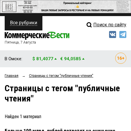
Все рубрики
Поиск по сайту
ПОЛИТИКА
Свежий выпуск
Медиа
ФИНАНСЫ
Пятница, 7 Августа
Кто есть кто
НЕДВИЖИМОСТЬ
В Омске:
$ 81,4077
€ 94,0585
Интервью
БИЗНЕС
Главная
→
Страницы c тегом "публичные чтения"
Мнения
ОБЩЕСТВО
Страницы c тегом "публичные
Рейтинги
ЗАКОН
чтения"
Блоги
НОВОСТИ КОМПАНИЙ
Архив
Найден
1
материал
ПРОИСШЕСТВИЯ
Больше 100 млрд. рублей потратят на очищение
СТИЛЬ ЖИЗНИ