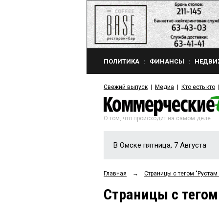
ПОЛИТИКА
ФИНАНСЫ
НЕДВИ
Свежий выпуск
Медиа
Кто есть кто
О том, что происходит на самом деле
В Омске пятница, 7 Августа
Главная
→
Страницы c тегом "Руста
Страницы c тего