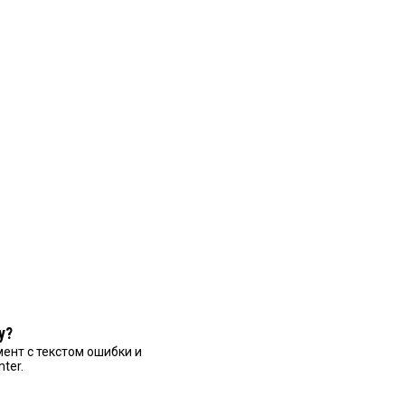
у?
ент с текстом ошибки и
nter.