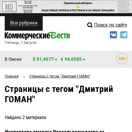
Все рубрики
Поиск по сайту
ПОЛИТИКА
Свежий выпуск
Медиа
ФИНАНСЫ
Пятница, 7 Августа
Кто есть кто
НЕДВИЖИМОСТЬ
В Омске:
$ 81,4077
€ 94,0585
Интервью
БИЗНЕС
Главная
→
Страницы c тегом "Дмитрий ГОМАН"
Мнения
ОБЩЕСТВО
Страницы c тегом "Дмитрий
Рейтинги
ЗАКОН
ГОМАН"
Блоги
НОВОСТИ КОМПАНИЙ
Архив
Найдено
2
материала
ПРОИСШЕСТВИЯ
Инспектора омского Россельхознадзора за
СТИЛЬ ЖИЗНИ