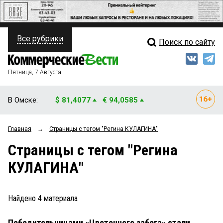
Все рубрики
Поиск по сайту
ПОЛИТИКА
Свежий выпуск
Медиа
ФИНАНСЫ
Пятница, 7 Августа
Кто есть кто
НЕДВИЖИМОСТЬ
В Омске:
$ 81,4077
€ 94,0585
Интервью
БИЗНЕС
Главная
→
Страницы c тегом "Регина КУЛАГИНА"
Мнения
ОБЩЕСТВО
Страницы c тегом "Регина
Рейтинги
ЗАКОН
КУЛАГИНА"
Блоги
НОВОСТИ КОМПАНИЙ
Архив
Найдено
4
материала
ПРОИСШЕСТВИЯ
Победительницами «Цветочного забега» стали
СТИЛЬ ЖИЗНИ