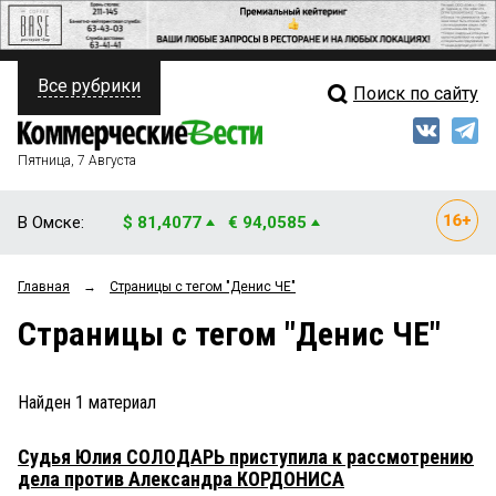
Все рубрики
Поиск по сайту
ПОЛИТИКА
Свежий выпуск
Медиа
ФИНАНСЫ
Пятница, 7 Августа
Кто есть кто
НЕДВИЖИМОСТЬ
В Омске:
$ 81,4077
€ 94,0585
Интервью
БИЗНЕС
Главная
→
Страницы c тегом "Денис ЧЕ"
Мнения
ОБЩЕСТВО
Страницы c тегом "Денис ЧЕ"
Рейтинги
ЗАКОН
Блоги
НОВОСТИ КОМПАНИЙ
Найден
1
материал
Архив
ПРОИСШЕСТВИЯ
Судья Юлия СОЛОДАРЬ приступила к рассмотрению
дела против Александра КОРДОНИСА
СТИЛЬ ЖИЗНИ