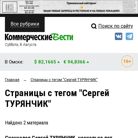
Все рубрики
Поиск по сайту
ПОЛИТИКА
Свежий выпуск
Медиа
ФИНАНСЫ
Суббота, 8 Августа
Кто есть кто
НЕДВИЖИМОСТЬ
В Омске:
$ 82,1665
€ 94,8366
Интервью
БИЗНЕС
Главная
→
Страницы c тегом "Сергей ТУРЯНЧИК"
Мнения
ОБЩЕСТВО
Страницы c тегом "Сергей
Рейтинги
ЗАКОН
ТУРЯНЧИК"
Блоги
НОВОСТИ КОМПАНИЙ
Архив
Найдено
2
материала
ПРОИСШЕСТВИЯ
Скончался Сергей ТУРЯНЧИК, несколько лет
СТИЛЬ ЖИЗНИ