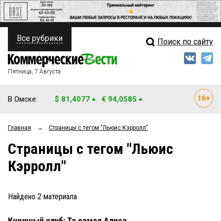
Все рубрики
Поиск по сайту
ПОЛИТИКА
Свежий выпуск
Медиа
ФИНАНСЫ
Пятница, 7 Августа
Кто есть кто
НЕДВИЖИМОСТЬ
В Омске:
$ 81,4077
€ 94,0585
Интервью
БИЗНЕС
Главная
→
Страницы c тегом "Льюис Кэрролл"
Мнения
ОБЩЕСТВО
Страницы c тегом "Льюис
Рейтинги
ЗАКОН
Кэрролл"
Блоги
НОВОСТИ КОМПАНИЙ
Архив
Найдено
2
материала
ПРОИСШЕСТВИЯ
Книжный клуб: Та самая Алиса
СТИЛЬ ЖИЗНИ