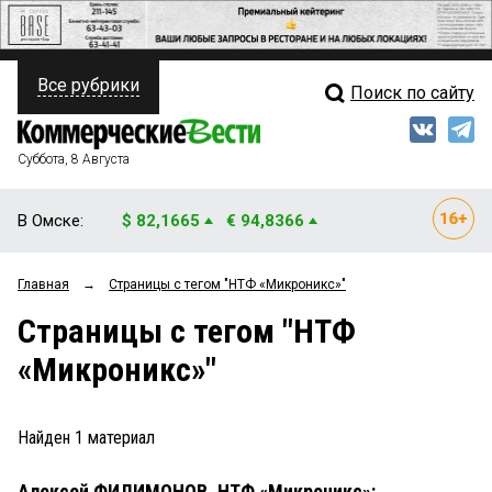
Все рубрики
Поиск по сайту
ПОЛИТИКА
Свежий выпуск
Медиа
ФИНАНСЫ
Суббота, 8 Августа
Кто есть кто
НЕДВИЖИМОСТЬ
В Омске:
$ 82,1665
€ 94,8366
Интервью
БИЗНЕС
Главная
→
Страницы c тегом "НТФ «Микроникс»"
Мнения
ОБЩЕСТВО
Страницы c тегом "НТФ
Рейтинги
ЗАКОН
«Микроникс»"
Блоги
НОВОСТИ КОМПАНИЙ
Архив
Найден
1
материал
ПРОИСШЕСТВИЯ
Алексей ФИЛИМОНОВ, НТФ «Микроникс»:
СТИЛЬ ЖИЗНИ