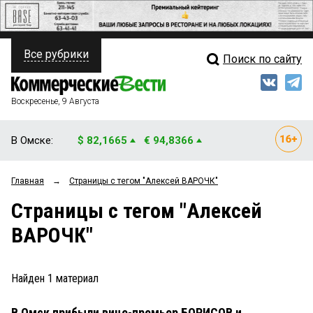
Все рубрики
Поиск по сайту
ПОЛИТИКА
Свежий выпуск
Медиа
ФИНАНСЫ
Воскресенье, 9 Августа
Кто есть кто
НЕДВИЖИМОСТЬ
В Омске:
$ 82,1665
€ 94,8366
Интервью
БИЗНЕС
Главная
→
Страницы c тегом "Алексей ВАРОЧК"
Мнения
ОБЩЕСТВО
Страницы c тегом "Алексей
Рейтинги
ЗАКОН
ВАРОЧК"
Блоги
НОВОСТИ КОМПАНИЙ
Архив
Найден
1
материал
ПРОИСШЕСТВИЯ
В Омск прибыли вице-премьер БОРИСОВ и
СТИЛЬ ЖИЗНИ