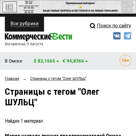
Все рубрики
Поиск по сайту
ПОЛИТИКА
Свежий выпуск
Медиа
ФИНАНСЫ
Воскресенье, 9 Августа
Кто есть кто
НЕДВИЖИМОСТЬ
В Омске:
$ 82,1665
€ 94,8366
Интервью
БИЗНЕС
Главная
→
Страницы c тегом "Олег ШУЛЬЦ"
Мнения
ОБЩЕСТВО
Страницы c тегом "Олег
Рейтинги
ЗАКОН
ШУЛЬЦ"
Блоги
НОВОСТИ КОМПАНИЙ
Архив
Найден
1
материал
ПРОИСШЕСТВИЯ
Мэрия назвала лучших предпринимателей Омска
СТИЛЬ ЖИЗНИ