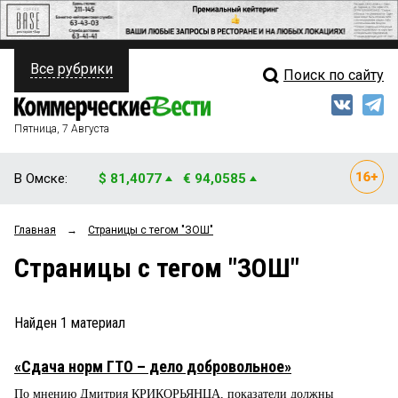
Все рубрики
Поиск по сайту
ПОЛИТИКА
Свежий выпуск
Медиа
ФИНАНСЫ
Пятница, 7 Августа
Кто есть кто
НЕДВИЖИМОСТЬ
В Омске:
$ 81,4077
€ 94,0585
Интервью
БИЗНЕС
Главная
→
Страницы c тегом "ЗОШ"
Мнения
ОБЩЕСТВО
Страницы c тегом "ЗОШ"
Рейтинги
ЗАКОН
Блоги
НОВОСТИ КОМПАНИЙ
Найден
1
материал
Архив
ПРОИСШЕСТВИЯ
«Сдача норм ГТО – дело добровольное»
По мнению Дмитрия КРИКОРЬЯНЦА, показатели должны
СТИЛЬ ЖИЗНИ