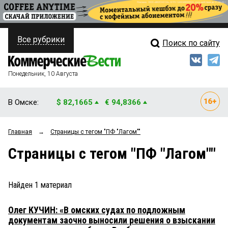
Все рубрики
Поиск по сайту
ПОЛИТИКА
Свежий выпуск
Медиа
ФИНАНСЫ
Понедельник, 10 Августа
Кто есть кто
НЕДВИЖИМОСТЬ
В Омске:
$ 82,1665
€ 94,8366
Интервью
БИЗНЕС
Главная
→
Страницы c тегом "ПФ "Лагом""
Мнения
ОБЩЕСТВО
Страницы c тегом "ПФ "Лагом""
Рейтинги
ЗАКОН
Блоги
НОВОСТИ КОМПАНИЙ
Найден
1
материал
Архив
ПРОИСШЕСТВИЯ
Олег КУЧИН: «В омских судах по подложным
документам заочно выносили решения о взыскании
СТИЛЬ ЖИЗНИ