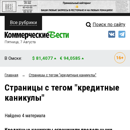
Все рубрики
Поиск по сайту
ПОЛИТИКА
Свежий выпуск
Медиа
ФИНАНСЫ
Пятница, 7 Августа
Кто есть кто
НЕДВИЖИМОСТЬ
В Омске:
$ 81,4077
€ 94,0585
Интервью
БИЗНЕС
Главная
→
Страницы c тегом "кредитные каникулы"
Мнения
ОБЩЕСТВО
Страницы c тегом "кредитные
Рейтинги
ЗАКОН
каникулы"
Блоги
НОВОСТИ КОМПАНИЙ
Архив
Найдено
4
материала
ПРОИСШЕСТВИЯ
Кредитные каникулы ограничили предельными
СТИЛЬ ЖИЗНИ