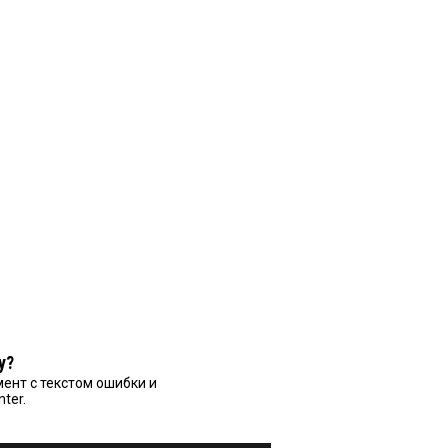
у?
ент с текстом ошибки и
nter.