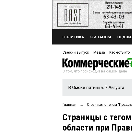
ПОЛИТИКА
ФИНАНСЫ
НЕДВИ
Свежий выпуск
Медиа
Кто есть кто
О том, что происходит на самом деле
В Омске пятница, 7 Августа
Главная
→
Страницы c тегом "Предст
Страницы c тегом
области при Прав