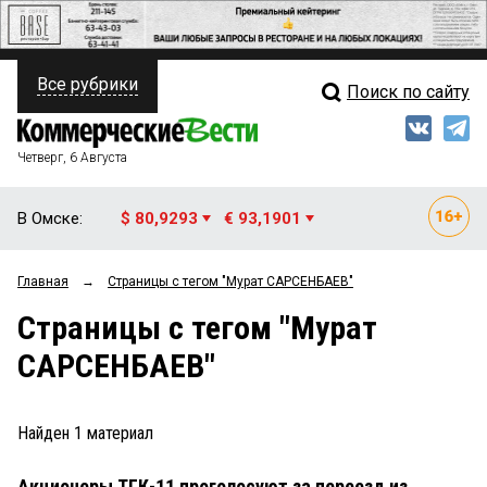
Все рубрики
Поиск по сайту
ПОЛИТИКА
Свежий выпуск
Медиа
ФИНАНСЫ
Четверг, 6 Августа
Кто есть кто
НЕДВИЖИМОСТЬ
В Омске:
$ 80,9293
€ 93,1901
Интервью
БИЗНЕС
Главная
→
Страницы c тегом "Мурат САРСЕНБАЕВ"
Мнения
ОБЩЕСТВО
Страницы c тегом "Мурат
Рейтинги
ЗАКОН
САРСЕНБАЕВ"
Блоги
НОВОСТИ КОМПАНИЙ
Архив
Найден
1
материал
ПРОИСШЕСТВИЯ
Акционеры ТГК-11 проголосуют за переезд из
СТИЛЬ ЖИЗНИ