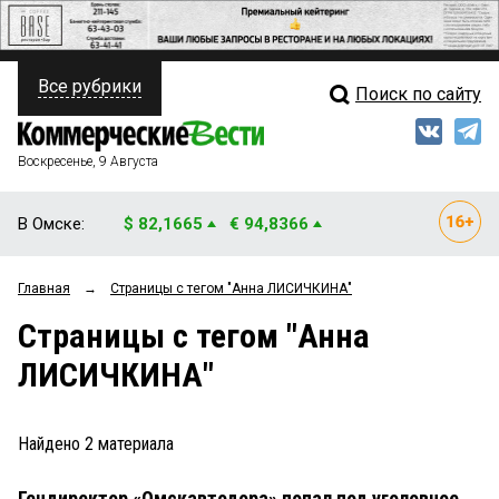
Все рубрики
Поиск по сайту
ПОЛИТИКА
Свежий выпуск
Медиа
ФИНАНСЫ
Воскресенье, 9 Августа
Кто есть кто
НЕДВИЖИМОСТЬ
В Омске:
$ 82,1665
€ 94,8366
Интервью
БИЗНЕС
Главная
→
Страницы c тегом "Анна ЛИСИЧКИНА"
Мнения
ОБЩЕСТВО
Страницы c тегом "Анна
Рейтинги
ЗАКОН
ЛИСИЧКИНА"
Блоги
НОВОСТИ КОМПАНИЙ
Архив
Найдено
2
материала
ПРОИСШЕСТВИЯ
Гендиректор «Омскавтодора» попал под уголовное
СТИЛЬ ЖИЗНИ