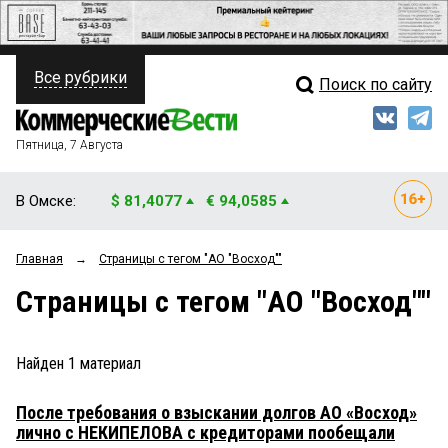
Все рубрики
Поиск по сайту
ПОЛИТИКА
Свежий выпуск
Медиа
ФИНАНСЫ
Пятница, 7 Августа
Кто есть кто
НЕДВИЖИМОСТЬ
В Омске:
$ 81,4077
€ 94,0585
Интервью
БИЗНЕС
Главная
→
Страницы c тегом "АО "Восход""
Мнения
ОБЩЕСТВО
Страницы c тегом "АО "Восход""
Рейтинги
ЗАКОН
Блоги
НОВОСТИ КОМПАНИЙ
Найден
1
материал
Архив
ПРОИСШЕСТВИЯ
После требования о взыскании долгов АО «Восход»
лично с НЕКИПЕЛОВА с кредиторами пообещали
СТИЛЬ ЖИЗНИ