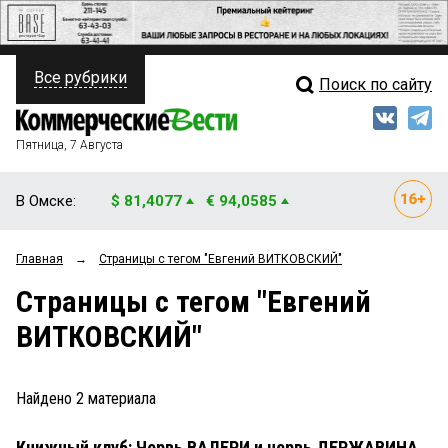
Все рубрики
Поиск по сайту
ПОЛИТИКА
Свежий выпуск
Медиа
ФИНАНСЫ
Пятница, 7 Августа
Кто есть кто
НЕДВИЖИМОСТЬ
В Омске:
$ 81,4077
€ 94,0585
Интервью
БИЗНЕС
Главная
→
Страницы c тегом "Евгений ВИТКОВСКИЙ"
Мнения
ОБЩЕСТВО
Страницы c тегом "Евгений
Рейтинги
ЗАКОН
ВИТКОВСКИЙ"
Блоги
НОВОСТИ КОМПАНИЙ
Архив
Найдено
2
материала
ПРОИСШЕСТВИЯ
Книжный клуб: Червь ВАЛЕРИ и червь ДЕРЖАВИНА.
СТИЛЬ ЖИЗНИ