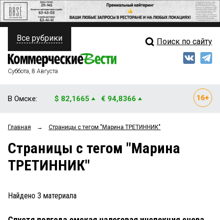
Все рубрики
Поиск по сайту
ПОЛИТИКА
Свежий выпуск
Медиа
ФИНАНСЫ
Суббота, 8 Августа
Кто есть кто
НЕДВИЖИМОСТЬ
В Омске:
$ 82,1665
€ 94,8366
Интервью
БИЗНЕС
Главная
→
Страницы c тегом "Марина ТРЕТИННИК"
Мнения
ОБЩЕСТВО
Страницы c тегом "Марина
Рейтинги
ЗАКОН
ТРЕТИННИК"
Блоги
НОВОСТИ КОМПАНИЙ
Архив
Найдено
3
материала
ПРОИСШЕСТВИЯ
Спустя полгода омская налоговая инспекция снова
СТИЛЬ ЖИЗНИ