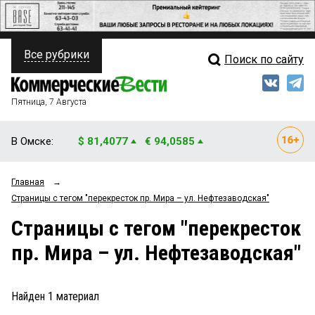
Все рубрики
Поиск по сайту
ПОЛИТИКА
Свежий выпуск
Медиа
ФИНАНСЫ
Пятница, 7 Августа
Кто есть кто
НЕДВИЖИМОСТЬ
В Омске:
$ 81,4077
€ 94,0585
Интервью
БИЗНЕС
Главная
→
Мнения
ОБЩЕСТВО
Страницы c тегом "перекресток пр. Мира – ул. Нефтезаводская"
Рейтинги
ЗАКОН
Страницы c тегом "перекресток
пр. Мира – ул. Нефтезаводская"
Блоги
НОВОСТИ КОМПАНИЙ
Архив
ПРОИСШЕСТВИЯ
Найден
1
материал
СТИЛЬ ЖИЗНИ