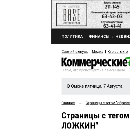
ПОЛИТИКА
ФИНАНСЫ
НЕДВИ
Свежий выпуск
Медиа
Кто есть кто
О том, что происходит на самом деле
В Омске пятница, 7 Августа
Главная
→
Страницы c тегом "образ
Страницы c тегом
ЛОЖКИН"