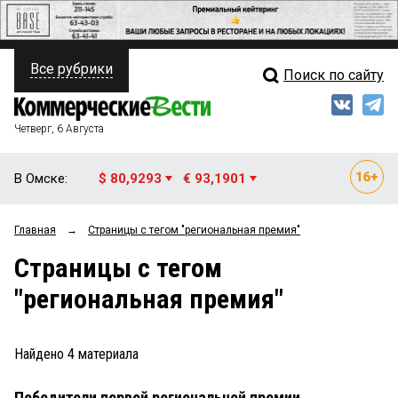
Все рубрики
Поиск по сайту
ПОЛИТИКА
Свежий выпуск
Медиа
ФИНАНСЫ
Четверг, 6 Августа
Кто есть кто
НЕДВИЖИМОСТЬ
В Омске:
$ 80,9293
€ 93,1901
Интервью
БИЗНЕС
Главная
→
Страницы c тегом "региональная премия"
Мнения
ОБЩЕСТВО
Страницы c тегом
Рейтинги
ЗАКОН
"региональная премия"
Блоги
НОВОСТИ КОМПАНИЙ
Архив
Найдено
4
материала
ПРОИСШЕСТВИЯ
Победители первой региональной премии
СТИЛЬ ЖИЗНИ