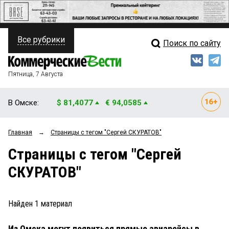
Все рубрики
Поиск по сайту
ПОЛИТИКА
Свежий выпуск
Медиа
ФИНАНСЫ
Пятница, 7 Августа
Кто есть кто
НЕДВИЖИМОСТЬ
В Омске:
$ 81,4077
€ 94,0585
Интервью
БИЗНЕС
Главная
→
Страницы c тегом "Сергей СКУРАТОВ"
Мнения
ОБЩЕСТВО
Страницы c тегом "Сергей
Рейтинги
ЗАКОН
СКУРАТОВ"
Блоги
НОВОСТИ КОМПАНИЙ
Архив
Найден
1
материал
ПРОИСШЕСТВИЯ
Из Омска могут появиться прямые авиарейсы в
СТИЛЬ ЖИЗНИ