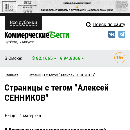
Все рубрики
Поиск по сайту
ПОЛИТИКА
Свежий выпуск
Медиа
ФИНАНСЫ
Суббота, 8 Августа
Кто есть кто
НЕДВИЖИМОСТЬ
В Омске:
$ 82,1665
€ 94,8366
Интервью
БИЗНЕС
Главная
→
Страницы c тегом "Алексей СЕННИКОВ"
Мнения
ОБЩЕСТВО
Страницы c тегом "Алексей
Рейтинги
ЗАКОН
СЕННИКОВ"
Блоги
НОВОСТИ КОМПАНИЙ
Архив
Найден
1
материал
ПРОИСШЕСТВИЯ
В Верховном суде утвердили председателей
СТИЛЬ ЖИЗНИ