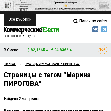
Все рубрики
Поиск по сайту
ПОЛИТИКА
Свежий выпуск
Медиа
ФИНАНСЫ
Воскресенье, 9 Августа
Кто есть кто
НЕДВИЖИМОСТЬ
В Омске:
$ 82,1665
€ 94,8366
Интервью
БИЗНЕС
Главная
→
Страницы c тегом "Марина ПИРОГОВА"
Мнения
ОБЩЕСТВО
Страницы c тегом "Марина
Рейтинги
ЗАКОН
ПИРОГОВА"
Блоги
НОВОСТИ КОМПАНИЙ
Архив
Найдено
2
материала
ПРОИСШЕСТВИЯ
Владельцу частного омского аэродрома запретили
СТИЛЬ ЖИЗНИ