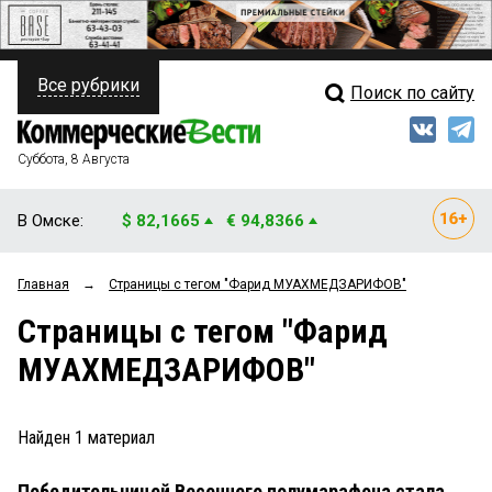
Все рубрики
Поиск по сайту
ПОЛИТИКА
Свежий выпуск
Медиа
ФИНАНСЫ
Суббота, 8 Августа
Кто есть кто
НЕДВИЖИМОСТЬ
В Омске:
$ 82,1665
€ 94,8366
Интервью
БИЗНЕС
Главная
→
Страницы c тегом "Фарид МУАХМЕДЗАРИФОВ"
Мнения
ОБЩЕСТВО
Страницы c тегом "Фарид
Рейтинги
ЗАКОН
МУАХМЕДЗАРИФОВ"
Блоги
НОВОСТИ КОМПАНИЙ
Архив
Найден
1
материал
ПРОИСШЕСТВИЯ
Победительницей Весеннего полумарафона стала
СТИЛЬ ЖИЗНИ