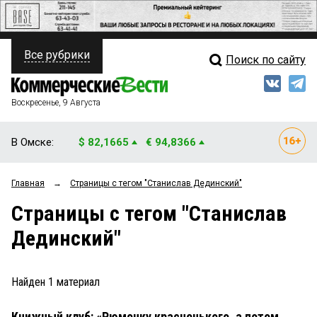
Все рубрики
Поиск по сайту
ПОЛИТИКА
Свежий выпуск
Медиа
ФИНАНСЫ
Воскресенье, 9 Августа
Кто есть кто
НЕДВИЖИМОСТЬ
В Омске:
$ 82,1665
€ 94,8366
Интервью
БИЗНЕС
Главная
→
Страницы c тегом "Станислав Дединский"
Мнения
ОБЩЕСТВО
Страницы c тегом "Станислав
Рейтинги
ЗАКОН
Дединский"
Блоги
НОВОСТИ КОМПАНИЙ
Архив
Найден
1
материал
ПРОИСШЕСТВИЯ
Книжный клуб: «Рюмочку красненького, а потом
СТИЛЬ ЖИЗНИ