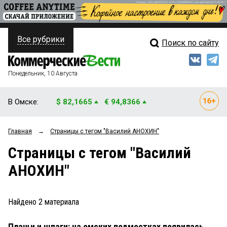
Все рубрики
Поиск по сайту
ПОЛИТИКА
Свежий выпуск
Медиа
ФИНАНСЫ
Понедельник, 10 Августа
Кто есть кто
НЕДВИЖИМОСТЬ
В Омске:
$ 82,1665
€ 94,8366
Интервью
БИЗНЕС
Главная
→
Страницы c тегом "Василий АНОХИН"
Мнения
ОБЩЕСТВО
Страницы c тегом "Василий
Рейтинги
ЗАКОН
АНОХИН"
Блоги
НОВОСТИ КОМПАНИЙ
Архив
Найдено
2
материала
ПРОИСШЕСТВИЯ
Плащи и шпаги: на омских подмостках появилась
СТИЛЬ ЖИЗНИ