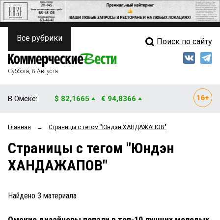
Все рубрики
Поиск по сайту
ПОЛИТИКА
Свежий выпуск
Медиа
ФИНАНСЫ
Суббота, 8 Августа
Кто есть кто
НЕДВИЖИМОСТЬ
В Омске:
$ 82,1665
€ 94,8366
Интервью
БИЗНЕС
Главная
→
Страницы c тегом "Юндэн ХАНДАЖАПОВ"
Мнения
ОБЩЕСТВО
Страницы c тегом "Юндэн
Рейтинги
ЗАКОН
ХАНДАЖАПОВ"
Блоги
НОВОСТИ КОМПАНИЙ
Архив
Найдено
3
материала
ПРОИСШЕСТВИЯ
Омские дизайнеры попали в топ-10 лучших молодых
СТИЛЬ ЖИЗНИ