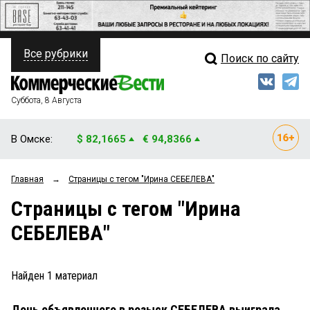
Все рубрики
Поиск по сайту
ПОЛИТИКА
Свежий выпуск
Медиа
ФИНАНСЫ
Суббота, 8 Августа
Кто есть кто
НЕДВИЖИМОСТЬ
В Омске:
$ 82,1665
€ 94,8366
Интервью
БИЗНЕС
Главная
→
Страницы c тегом "Ирина СЕБЕЛЕВА"
Мнения
ОБЩЕСТВО
Страницы c тегом "Ирина
Рейтинги
ЗАКОН
СЕБЕЛЕВА"
Блоги
НОВОСТИ КОМПАНИЙ
Архив
Найден
1
материал
ПРОИСШЕСТВИЯ
Дочь объявленного в розыск СЕБЕЛЕВА выиграла
СТИЛЬ ЖИЗНИ