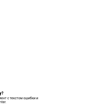
у?
ент с текстом ошибки и
nter.