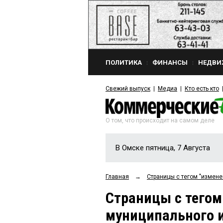
ПОЛИТИКА
ФИНАНСЫ
НЕДВИ
Свежий выпуск
Медиа
Кто есть кто
О том, что происходит на самом деле
В Омске пятница, 7 Августа
Главная
→
Страницы c тегом "измен
Страницы c тегом
муниципального 