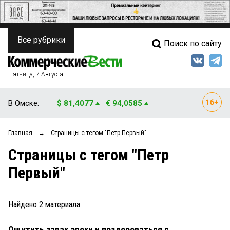
Все рубрики
Поиск по сайту
ПОЛИТИКА
Свежий выпуск
Медиа
ФИНАНСЫ
Пятница, 7 Августа
Кто есть кто
НЕДВИЖИМОСТЬ
В Омске:
$ 81,4077
€ 94,0585
Интервью
БИЗНЕС
Главная
→
Страницы c тегом "Петр Первый"
Мнения
ОБЩЕСТВО
Страницы c тегом "Петр
Рейтинги
ЗАКОН
Первый"
Блоги
НОВОСТИ КОМПАНИЙ
Архив
Найдено
2
материала
ПРОИСШЕСТВИЯ
Ощутить запах эпохи и поздороваться с
СТИЛЬ ЖИЗНИ