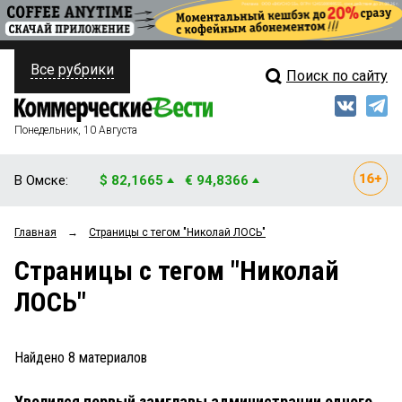
Все рубрики
Поиск по сайту
ПОЛИТИКА
Свежий выпуск
Медиа
ФИНАНСЫ
Понедельник, 10 Августа
Кто есть кто
НЕДВИЖИМОСТЬ
В Омске:
$ 82,1665
€ 94,8366
Интервью
БИЗНЕС
Главная
→
Страницы c тегом "Николай ЛОСЬ"
Мнения
ОБЩЕСТВО
Страницы c тегом "Николай
Рейтинги
ЗАКОН
ЛОСЬ"
Блоги
НОВОСТИ КОМПАНИЙ
Архив
Найдено
8
материалов
ПРОИСШЕСТВИЯ
Уволился первый замглавы администрации одного
СТИЛЬ ЖИЗНИ