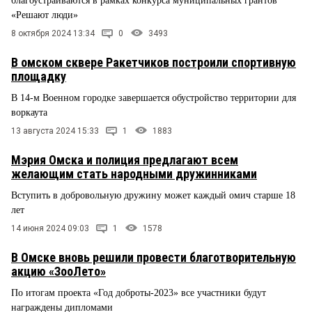
благоустраиваются в рамках конкурса муниципальных грантов
«Решают люди»
8 октября 2024 13:34
0
3493
В омском сквере Ракетчиков построили спортивную
площадку
В 14-м Военном городке завершается обустройство территории для
воркаута
13 августа 2024 15:33
1
1883
Мэрия Омска и полиция предлагают всем
желающим стать народными дружинниками
Вступить в добровольную дружину может каждый омич старше 18
лет
14 июня 2024 09:03
1
1578
В Омске вновь решили провести благотворительную
акцию «ЗооЛето»
По итогам проекта «Год доброты-2023» все участники будут
награждены дипломами