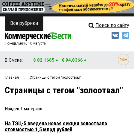
Все рубрики
Поиск по сайту
ПОЛИТИКА
Свежий выпуск
Медиа
ФИНАНСЫ
Понедельник, 10 Августа
Кто есть кто
НЕДВИЖИМОСТЬ
В Омске:
$ 82,1665
€ 94,8366
Интервью
БИЗНЕС
Главная
→
Страницы c тегом "золоотвал"
Мнения
ОБЩЕСТВО
Страницы c тегом "золоотвал"
Рейтинги
ЗАКОН
Блоги
НОВОСТИ КОМПАНИЙ
Найден
1
материал
Архив
ПРОИСШЕСТВИЯ
На ТЭЦ-5 введена новая секция золоотвала
стоимостью 1,5 млрд рублей
СТИЛЬ ЖИЗНИ