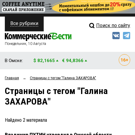
Все рубрики
Поиск по сайту
ПОЛИТИКА
Свежий выпуск
Медиа
ФИНАНСЫ
Понедельник, 10 Августа
Кто есть кто
НЕДВИЖИМОСТЬ
В Омске:
$ 82,1665
€ 94,8366
Интервью
БИЗНЕС
Главная
→
Страницы c тегом "Галина ЗАХАРОВА"
Мнения
ОБЩЕСТВО
Страницы c тегом "Галина
Рейтинги
ЗАКОН
ЗАХАРОВА"
Блоги
НОВОСТИ КОМПАНИЙ
Архив
Найдено
2
материала
ПРОИСШЕСТВИЯ
Владимир ПУТИН утвердил в Омской области
СТИЛЬ ЖИЗНИ