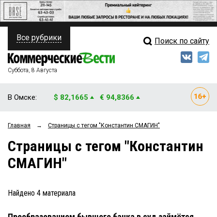
Все рубрики
Поиск по сайту
ПОЛИТИКА
Свежий выпуск
Медиа
ФИНАНСЫ
Суббота, 8 Августа
Кто есть кто
НЕДВИЖИМОСТЬ
В Омске:
$ 82,1665
€ 94,8366
Интервью
БИЗНЕС
Главная
→
Страницы c тегом "Константин СМАГИН"
Мнения
ОБЩЕСТВО
Страницы c тегом "Константин
Рейтинги
ЗАКОН
СМАГИН"
Блоги
НОВОСТИ КОМПАНИЙ
Архив
Найдено
4
материала
ПРОИСШЕСТВИЯ
Преобразованием бывшего банка в суд займётся
СТИЛЬ ЖИЗНИ