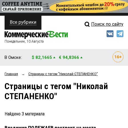
Все рубрики
Поиск по сайту
ПОЛИТИКА
Свежий выпуск
Медиа
ФИНАНСЫ
Понедельник, 10 Августа
Кто есть кто
НЕДВИЖИМОСТЬ
В Омске:
$ 82,1665
€ 94,8366
Интервью
БИЗНЕС
Главная
→
Страницы c тегом "Николай СТЕПАНЕНКО"
Мнения
ОБЩЕСТВО
Страницы c тегом "Николай
Рейтинги
ЗАКОН
СТЕПАНЕНКО"
Блоги
НОВОСТИ КОМПАНИЙ
Архив
Найдено
3
материала
ПРОИСШЕСТВИЯ
Владимир ПОЛЕЖАЕВ построит на месте
СТИЛЬ ЖИЗНИ