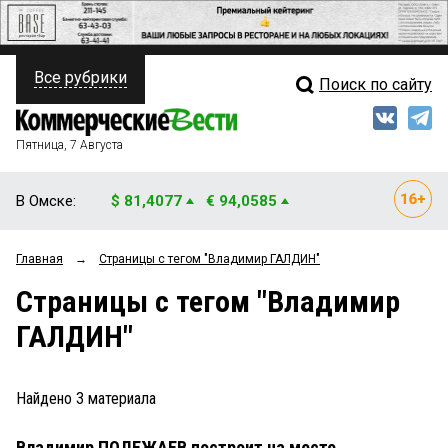
Все рубрики
Поиск по сайту
ПОЛИТИКА
Свежий выпуск
Медиа
ФИНАНСЫ
Пятница, 7 Августа
Кто есть кто
НЕДВИЖИМОСТЬ
В Омске:
$ 81,4077
€ 94,0585
Интервью
БИЗНЕС
Главная
→
Страницы c тегом "Владимир ГАЛДИН"
Мнения
ОБЩЕСТВО
Страницы c тегом "Владимир
Рейтинги
ЗАКОН
ГАЛДИН"
Блоги
НОВОСТИ КОМПАНИЙ
Архив
Найдено
3
материала
ПРОИСШЕСТВИЯ
Владимир ПОЛЕЖАЕВ построит на месте
СТИЛЬ ЖИЗНИ