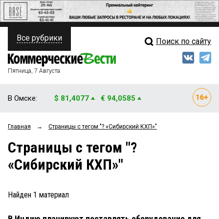
Все рубрики
Поиск по сайту
ПОЛИТИКА
Свежий выпуск
Медиа
ФИНАНСЫ
Пятница, 7 Августа
Кто есть кто
НЕДВИЖИМОСТЬ
В Омске:
$ 81,4077
€ 94,0585
Интервью
БИЗНЕС
Главная
→
Страницы c тегом "? «Сибирский КХП»"
Мнения
ОБЩЕСТВО
Страницы c тегом "?
Рейтинги
ЗАКОН
«Сибирский КХП»"
Блоги
НОВОСТИ КОМПАНИЙ
Архив
Найден
1
материал
ПРОИСШЕСТВИЯ
В Индию планируют поставлять оборудование для
СТИЛЬ ЖИЗНИ