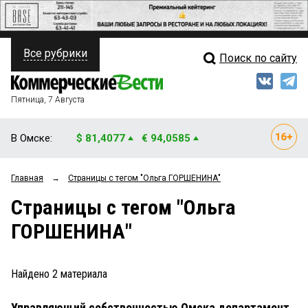
Все рубрики
Поиск по сайту
ПОЛИТИКА
Свежий выпуск
Медиа
ФИНАНСЫ
Пятница, 7 Августа
Кто есть кто
НЕДВИЖИМОСТЬ
В Омске:
$ 81,4077
€ 94,0585
Интервью
БИЗНЕС
Главная
→
Страницы c тегом "Ольга ГОРШЕНИНА"
Мнения
ОБЩЕСТВО
Страницы c тегом "Ольга
Рейтинги
ЗАКОН
ГОРШЕНИНА"
Блоги
НОВОСТИ КОМПАНИЙ
Архив
Найдено
2
материала
ПРОИСШЕСТВИЯ
Управляющий собственностью Омска департамент
СТИЛЬ ЖИЗНИ